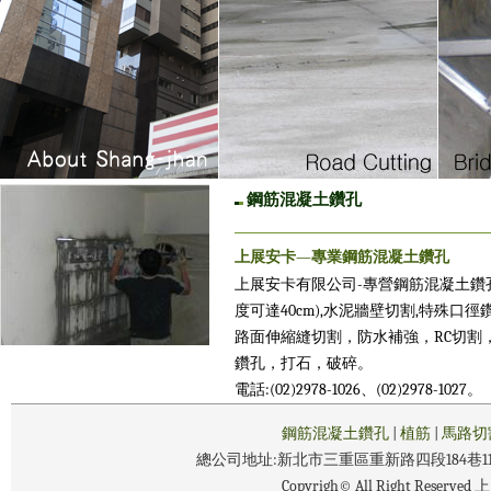
鋼筋混凝土鑽孔
上展安卡—專業鋼筋混凝土鑽孔
上展安卡有限公司-專營鋼筋混凝土鑽孔
度可達40cm),水泥牆壁切割,特殊口徑
路面伸縮縫切割，防水補強，RC切割
鑽孔，打石，破碎。
電話:(02)2978-1026、(02)2978-1027。
鋼筋混凝土鑽孔
|
植筋
|
馬路切
總公司地址:新北市三重區重新路四段184巷1
Copyrigh© All Right R